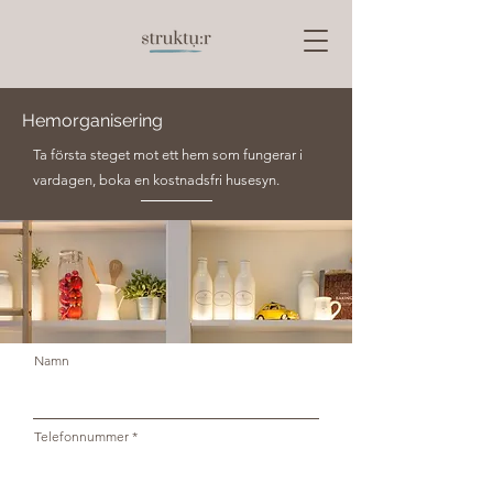
Hemorganisering
Ta första steget mot ett hem som fungerar i
vardagen, boka en kostnadsfri husesyn.
Namn
Telefonnummer