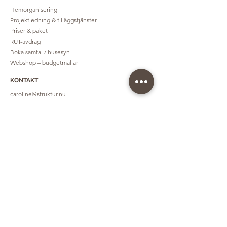
Hemorganisering
Projektledning & tilläggstjänster
Priser & paket
RUT-avdrag
Boka samtal / husesyn
Webshop – budgetmallar
KONTAKT
caroline@struktur.nu
Instagram
Tillgänglig i hela Sverige.
Rese- och logikostnader tillkommer vid längre
uppdrag.
Hemorganisering & ordning i hemmet
Baserad i Malmö, arbetar i hela Sverige
Struktur Hemorganisering Malmö AB | Org. nr 559566–0456
Köpenhamnsvägen 24B, 217 43 Malmö
caroline@struktur.nu | © 2026 Struktur